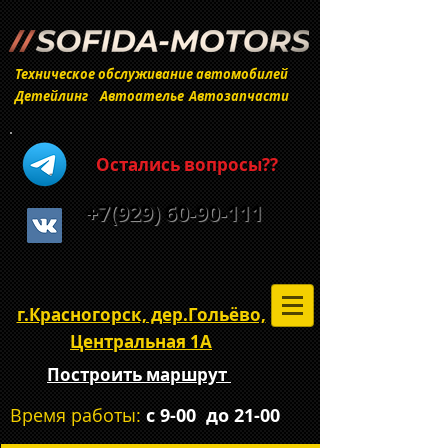
Техническое обслуживание автомобилей
Детейлинг
Автоателье
Автозапчасти
Остались вопросы??
+7(929) 60-90-111
г.Красногорск, дер.Гольёво,
Центральная 1А
Построить маршрут
Время работы:
c 9-00 до 21-00