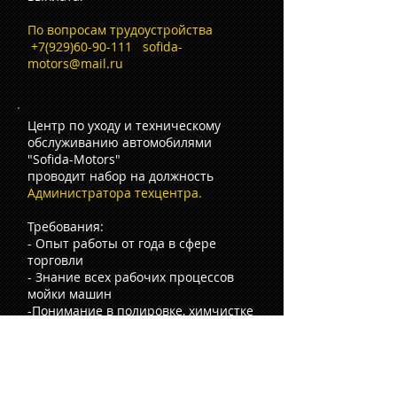
По вопросам трудоустройства
+7(929)60-90-111
sofida-
motors@mail.ru
Центр по уходу и техническому
обслуживанию автомобилями
"Sofida-Motors"
проводит набор на должность
Администратора техцентра.
Требования:
- Опыт работы от года в сфере
торговли
- Знание всех рабочих процессов
мойки машин
-Понимание в полировке, химчистке
,а так же в нанесение защитных
составов на автомобиль
-Исполнительность, вежливость.
Обязанности:
-Приемка автомобилей,